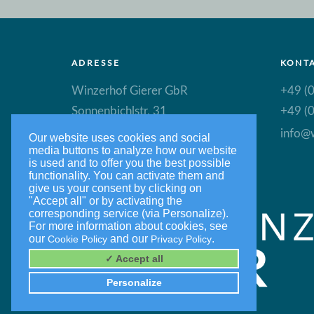
ADRESSE
KONT
Winzerhof Gierer GbR
+49 (0
Sonnenbichlstr. 31
+49 (0
88149 Nonnenhorn
info@w
Our website uses cookies and social
media buttons to analyze how our website
is used and to offer you the best possible
functionality. You can activate them and
give us your consent by clicking on
"Accept all" or by activating the
corresponding service (via Personalize).
For more information about cookies, see
our
and our
.
Cookie Policy
Privacy Policy
✓ Accept all
Personalize