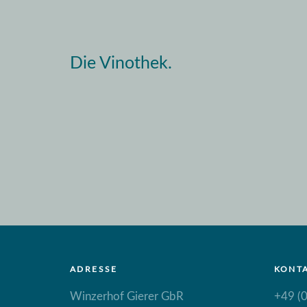
Die Vinothek.
ADRESSE
KONT
Winzerhof Gierer GbR
+49 (0