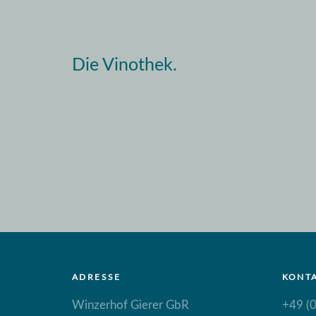
Die Vinothek.
ADRESSE
KONT
Winzerhof Gierer GbR
+49 (0