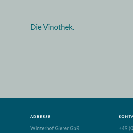
Die Vinothek.
ADRESSE
KONT
Winzerhof Gierer GbR
+49 (0