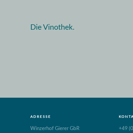
Die Vinothek.
ADRESSE
KONT
Winzerhof Gierer GbR
+49 (0