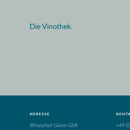
Die Vinothek.
ADRESSE
KONT
Winzerhof Gierer GbR
+49 (0