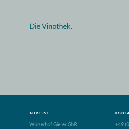
Die Vinothek.
ADRESSE
KONT
Winzerhof Gierer GbR
+49 (0